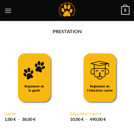
Passer
0
au
contenu
PRESTATION
Garde
Education canine
Plage
Plage
1,00
€
–
38,00
€
10,00
€
–
490,00
€
de
de
prix :
prix :
1,00 €
10,00 €